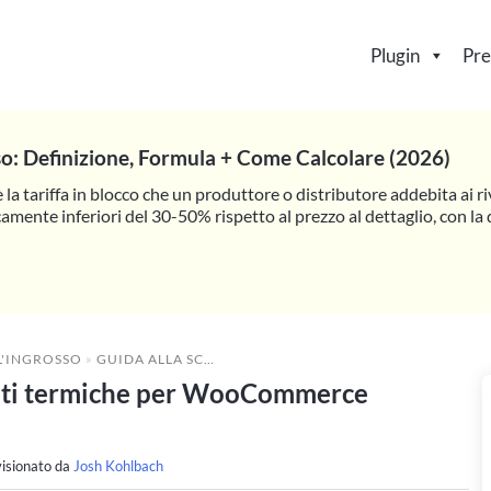
Plugin
Pre
so: Definizione, Formula + Come Calcolare (2026)
è la tariffa in blocco che un produttore o distributore addebita ai riv
camente inferiori del 30-50% rispetto al prezzo al dettaglio, con l
L'INGROSSO
»
GUIDA ALLA SCELTA: LE MIGLIORI STAMPANTI TERMICHE PER WOOCOMMERCE (AGGIORNATO AL 2026)
panti termiche per WooCommerce
isionato da
Josh Kohlbach