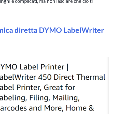
nghi e complicati, ma non lasciare che ciò ti
rmica diretta DYMO LabelWriter