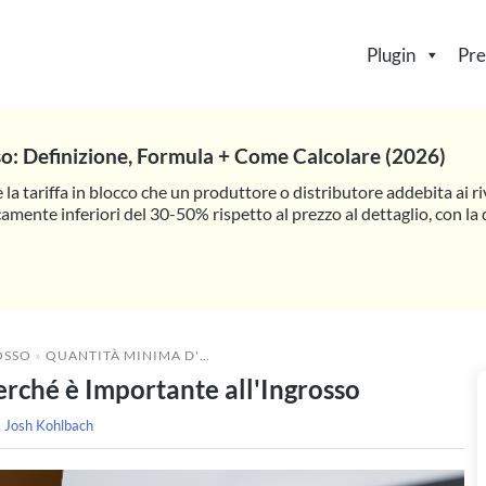
Plugin
Pre
so: Definizione, Formula + Come Calcolare (2026)
è la tariffa in blocco che un produttore o distributore addebita ai riv
camente inferiori del 30-50% rispetto al prezzo al dettaglio, con l
OSSO
»
QUANTITÀ MINIMA D'ORDINE: COS'È E PERCHÉ È IMPORTANTE ALL'INGROSSO
rché è Importante all'Ingrosso
a
Josh Kohlbach