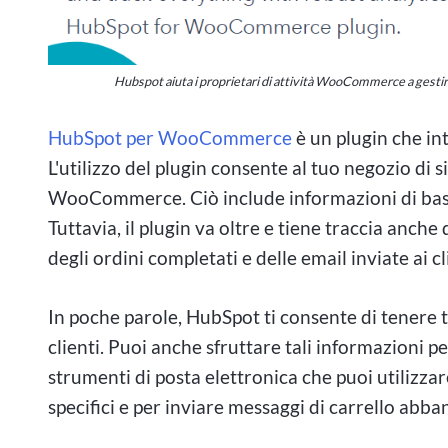
Il gioco d'azzardo ad alta posta in gioco in Ca
ultimi anni, con un numero crescente di individ
Hubspot aiuta i proprietari di attività WooCommerce a gestir
rischio. I casinò in tutto il paese offrono una g
HubSpot per WooCommerce
è un plugin che in
blackjack e baccarat, attirando sia giocatori loc
L'utilizzo del plugin consente al tuo negozio di
esclusive offrono un'atmosfera di lusso ed ecci
WooCommerce. Ciò include informazioni di base c
ingenti somme di denaro alla ricerca di vincite 
Tuttavia, il plugin va oltre e tiene traccia anche 
Nonostante il fascino del gioco d'azzardo ad alt
degli ordini completati e delle email inviate ai cl
alle potenziali conseguenze di queste attività. 
In poche parole, HubSpot ti consente di tenere t
significativo che può derivare dall'emozione del
clienti. Puoi anche sfruttare tali informazioni pe
finanziarie e disagi personali per gli individui e 
strumenti di posta elettronica che puoi utilizzar
Canada sono disponibili iniziative di gioco res
specifici e per inviare messaggi di carrello abb
esperienze di gioco sicure e piacevoli per tutti i 