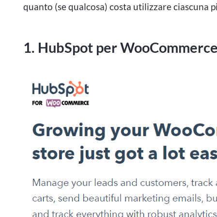
quanto (se qualcosa) costa utilizzare ciascuna p
di mettere alla prova la loro fortuna. Queste p
classici preferiti dei casinò come il poker e il bl
all'avanguardia. La comodità del gioco d'azzardo
1. HubSpot per WooCommerc
giocatori.
Per coloro che sono interessati a esplorare il m
Canada, ci sono diversi fattori chiave da consid
limiti e sapere quando smettere sono aspetti esse
importante scegliere stabilimenti affidabili e au
ed equa. Per approfondire il mondo del gioco d'
Implicazioni del gioco d'azzardo
società