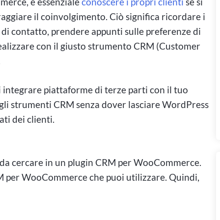
mmerce, è essenziale
conoscere i propri clienti
se si
ggiare il coinvolgimento. Ciò significa ricordare i
 di contatto, prendere appunti sulle preferenze di
 realizzare con il giusto strumento CRM (Customer
.
tegrare piattaforme di terze parti con il tuo
agli strumenti CRM senza dover lasciare WordPress
i dei clienti.
rdo al gioco d'azzardo ad alta
ità da cercare in un plugin CRM per WooCommerce.
RM per WooCommerce che puoi utilizzare. Quindi,