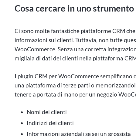
Il gioco d'azzardo ad alta posta in gioco è da te
Cosa cercare in uno strumen
attirando sia cercatori di emozioni forti che gio
fortuna e abilità. In Canada, il mondo delle sc
Ci sono molte fantastiche piattaforme CRM che p
unico sul mondo del rischio e della ricompensa. Da
informazioni sui clienti. Tuttavia, non tutte que
del gioco d'azzardo ad alta posta in gioco in Can
WooCommerce. Senza una corretta integrazione
questo articolo, approfondiamo il regno del gioc
migliaia di dati dei clienti nella piattaforma CRM
esplorando le motivazioni alla base di questa atti
individui e sulla società nel suo complesso.
I plugin CRM per WooCommerce semplificano qu
una piattaforma di terze parti o memorizzandoli 
Mentre sveliamo gli strati del gioco d'azzardo a
tenere a portata di mano per un negozio Woo
fascino della scarica di adrenalina che deriva d
dai giocatori professionisti per far pendere la bil
Nomi dei clienti
conseguenze del coinvolgimento nelle scommesse
d'azzardo ad alta posta in gioco riflette atteggi
Indirizzi dei clienti
di rischi e della ricchezza? Cosa spinge gli indivi
Informazioni aziendali se sei un grossista