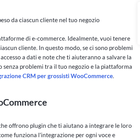
ti a noi in questo viaggio attraverso il mondo ad alta
e la posta in gioco è alta, le emozioni sono reali e
peso da ciascun cliente nel tuo negozio
iattaforme di e-commerce. Idealmente, vuoi tenere
 alta posta in gioco in Canada
 ciascun cliente. In questo modo, se ci sono problemi
 accesso a dati e note che ti aiuteranno a salvare la
o senza problemi tra il tuo negozio e la piattaforma
'azzardo che include scommesse ad alta posta in
grazione CRM per grossisti WooCommerce
.
ell'emozione di grandi vincite. Il gioco d'azzardo ad
di scommesse nella speranza di vincere ingenti
WooCommerce
da, con molti casinò che offrono sale VIP esclusive
no scommettere somme significative.
e offrono plugin che ti aiutano a integrare le loro
da non è limitato ai casinò tradizionali. Anche le
e funziona l'integrazione per ogni voce e
ni popolari per i giocatori d'azzardo che cercano