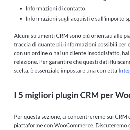
finanziarie alla ricerca di grandi vincite? Unisci
Informazioni di contatto
posta in gioco del gioco d'azzardo in Canada, dov
Informazioni sugli acquisti e sull'importo s
gli esiti sono tutt'altro che prevedibili.
Alcuni strumenti CRM sono più orientati alle p
L'ascesa del gioco d'azzardo ad
traccia di quante più informazioni possibili per
con un ordine o hai un cliente insoddisfatto, hai
relazione. Per garantire che questi dati fluiscan
Il Canada ha una fiorente industria del gioco d
scelta, è essenziale impostare una corretta
Inte
gioco, attirando sia locali che turisti in cerca d
alta posta in gioco si riferisce al piazzare gran
I 5 migliori plugin CRM per 
somme di denaro. È un'attività popolare in Cana
e tavoli ad alto limite per coloro che desidera
Per questa sezione, ci concentreremo sui CRM ch
Il gioco d'azzardo ad alta posta in gioco in Cana
piattaforme con WooCommerce. Discuteremo com
piattaforme online sono emerse come destinazio