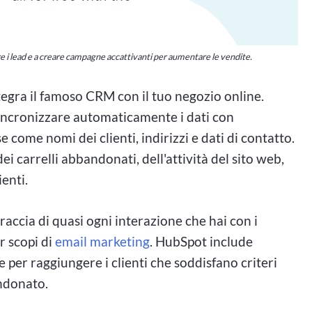
nada ha guadagnato una notevole attenzione negli
ui che partecipano ad attività di scommesse ad alto
e i lead e a creare campagne accattivanti per aumentare le vendite.
amma di giochi ad alta posta in gioco come poker,
tegra il famoso CRM con il tuo negozio online.
ali che internazionali. Queste sale da gioco
 sincronizzare automaticamente i dati con
tazione, dove i giocatori possono scommettere
ome nomi dei clienti, indirizzi e dati di contatto.
sostanziose.
dei carrelli abbandonati, dell'attività del sito web,
a posta in gioco, ci sono preoccupazioni riguardo
ienti.
Il gioco d'azzardo problematico è un problema
raccia di quasi ogni interazione che hai con i
le scommesse ad alto rischio, portando a difficoltà
r scopi di
email marketing
. HubSpot include
le loro famiglie. Per affrontare queste sfide, in
e per raggiungere i clienti che soddisfano criteri
ponsabile e servizi di supporto per promuovere
andonato.
partecipanti.