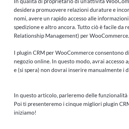
In qualità di proprietario di un'attività WooCo
desidera promuovere relazioni durature e incora
nomi, avere un rapido accesso alle informazioni
spedizione e altro ancora. Tutto ciò è facile da
Relationship Management) per WooCommerce
I plugin CRM per WooCommerce consentono di in
negozio online. In questo modo, avrai accesso 
e (si spera) non dovrai inserire manualmente i dat
Scommesse elevate: uno sgua
In questo articolo, parleremo delle funzional
Poi ti presenteremo i cinque migliori plugin C
posta in gioco in Canada
iniziamo!