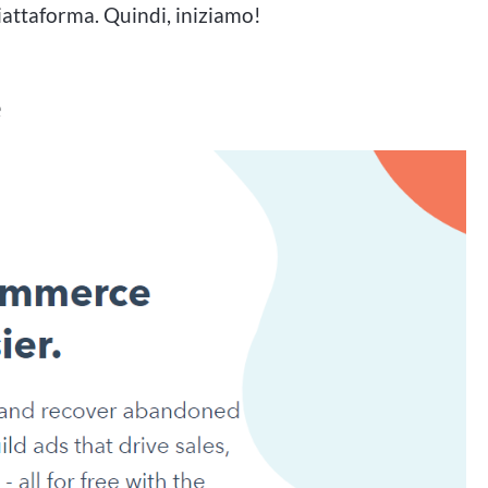
iattaforma. Quindi, iniziamo!
iattaforme offrono una vasta gamma di giochi, dai
ackjack alle esperienze di realtà virtuale
 online lo ha reso una scelta preferita per molti
e
ondo del gioco d'azzardo ad alta posta in gioco in
erare. Comprendere i rischi connessi, stabilire dei
nziali del gioco responsabile. Inoltre, è
torizzati per garantire un'esperienza di gioco sicura
azzardo ad alta posta in gioco in Canada,
leggi qui
.
 ad alta posta in gioco sulla