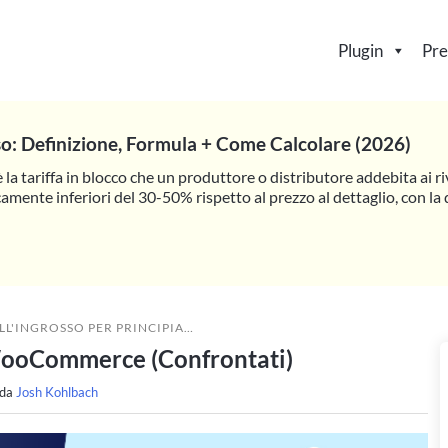
Plugin
Pre
so: Definizione, Formula + Come Calcolare (2026)
è la tariffa in blocco che un produttore o distributore addebita ai riv
camente inferiori del 30-50% rispetto al prezzo al dettaglio, con l
L'INGROSSO PER PRINCIPIANTI
»
I MIGLIORI PLUGIN E SERVIZI C
 WooCommerce (Confrontati)
 da
Josh Kohlbach