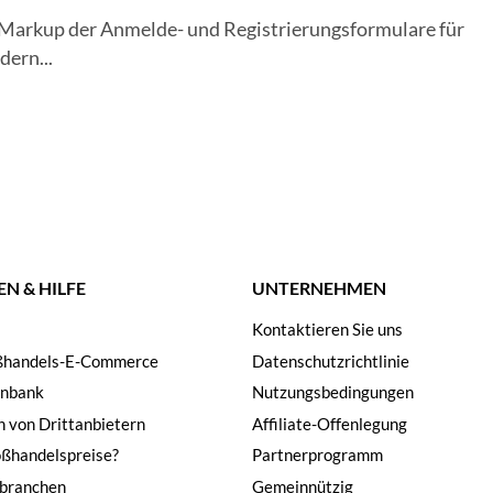
 Markup der Anmelde- und Registrierungsformulare für
dern...
N & HILFE
UNTERNEHMEN
Kontaktieren Sie uns
oßhandels-E-Commerce
Datenschutzrichtlinie
enbank
Nutzungsbedingungen
n von Drittanbietern
Affiliate-Offenlegung
oßhandelspreise?
Partnerprogramm
branchen
Gemeinnützig