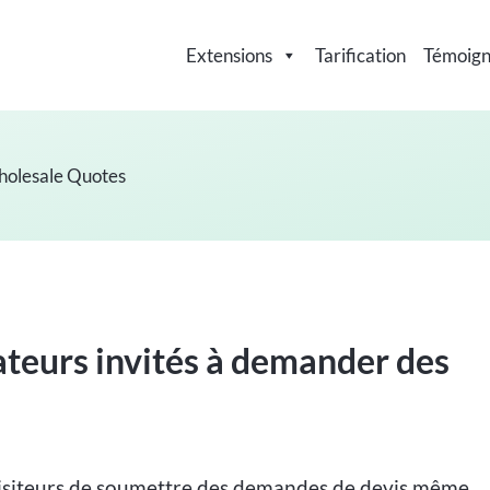
Extensions
Tarification
Témoig
lesale Quotes
ateurs invités à demander des
isiteurs de soumettre des demandes de devis même