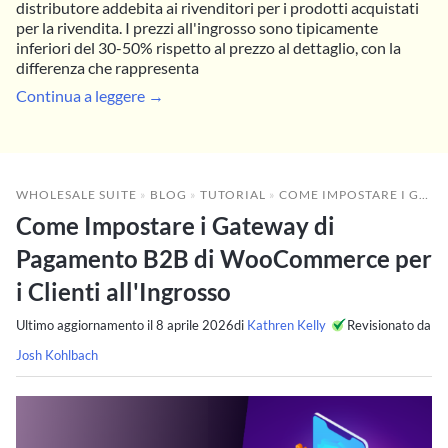
distributore addebita ai rivenditori per i prodotti acquistati
per la rivendita. I prezzi all'ingrosso sono tipicamente
inferiori del 30-50% rispetto al prezzo al dettaglio, con la
differenza che rappresenta
Continua a leggere →
WHOLESALE SUITE
»
BLOG
»
TUTORIAL
»
COME IMPOSTARE I GATEWAY DI PAGAMENTO B2B DI WOOCOMMERCE PER I CLIENTI ALL'INGROSSO
Come Impostare i Gateway di
Pagamento B2B di WooCommerce per
i Clienti all'Ingrosso
Ultimo aggiornamento il
8 aprile 2026
di
Kathren Kelly
Revisionato da
Josh Kohlbach