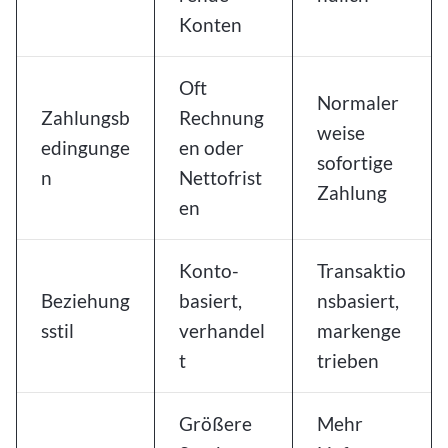
Konten
Oft
Normaler
Zahlungsb
Rechnung
weise
edingunge
en oder
sofortige
n
Nettofrist
Zahlung
en
Konto-
Transaktio
Beziehung
basiert,
nsbasiert,
sstil
verhandel
markenge
t
trieben
Größere
Mehr