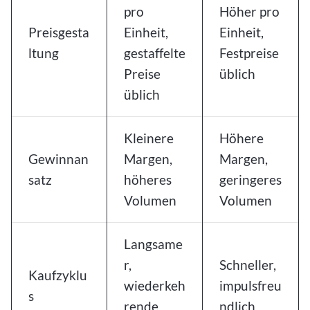
pro
Höher pro
Preisgesta
Einheit,
Einheit,
ltung
gestaffelte
Festpreise
Preise
üblich
üblich
Kleinere
Höhere
Gewinnan
Margen,
Margen,
satz
höheres
geringeres
Volumen
Volumen
Langsame
r,
Schneller,
Kaufzyklu
wiederkeh
impulsfreu
s
rende
ndlich