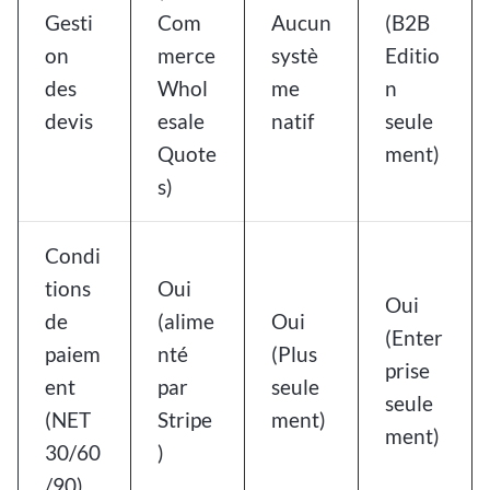
Gesti
Com
Aucun
(B2B
on
merce
systè
Editio
des
Whol
me
n
devis
esale
natif
seule
Quote
ment)
s)
Condi
tions
Oui
Oui
de
(alime
Oui
(Enter
paiem
nté
(Plus
prise
ent
par
seule
seule
(NET
Stripe
ment)
ment)
30/60
)
/90)