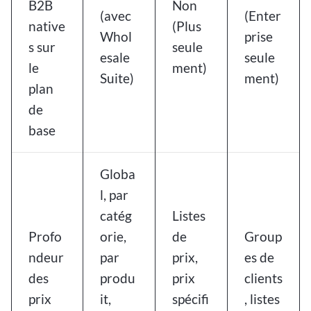
B2B
Non
(avec
(Enter
native
(Plus
Whol
prise
s sur
seule
esale
seule
le
ment)
Suite)
ment)
plan
de
base
Globa
l, par
catég
Listes
Profo
orie,
de
Group
ndeur
par
prix,
es de
des
produ
prix
clients
prix
it,
spécifi
, listes