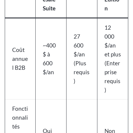
Suite
n
12
27
000
~400
600
$/an
Coût
$ à
$/an
et plus
annue
600
(Plus
(Enter
l B2B
$/an
requis
prise
)
requis
)
Foncti
onnali
tés
Oui
Non