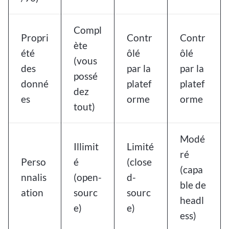
Compl
Propri
Contr
Contr
ète
été
ôlé
ôlé
(vous
des
par la
par la
possé
donné
platef
platef
dez
es
orme
orme
tout)
Modé
Illimit
Limité
ré
Perso
é
(close
(capa
nnalis
(open-
d-
ble de
ation
sourc
sourc
headl
e)
e)
ess)