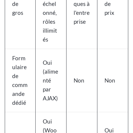
de
échel
ques à
de
gros
onné,
l'entre
prix
rôles
prise
illimit
és
Form
Oui
ulaire
(alime
de
nté
Non
Non
comm
par
ande
AJAX)
dédié
Oui
(Woo
Oui