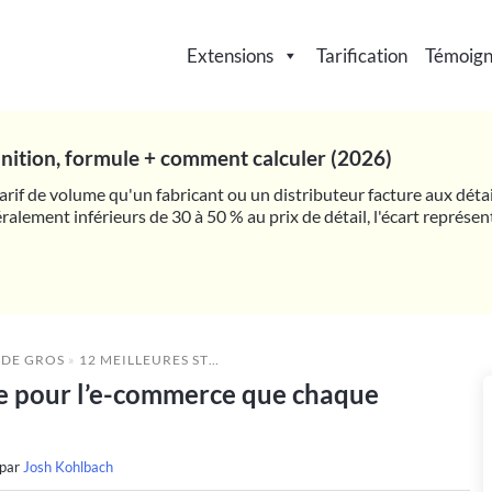
Extensions
Tarification
Témoig
finition, formule + comment calculer (2026)
 tarif de volume qu'un fabricant ou un distributeur facture aux déta
ralement inférieurs de 30 à 50 % au prix de détail, l'écart représe
 DE GROS
»
12 MEILLEURES STRATÉGIES DE CROISSANCE POUR L’E-COMMERCE QUE CHAQUE BOUTIQUE DEVRAIT ADOPTER
nce pour l’e-commerce que chaque
 par
Josh Kohlbach