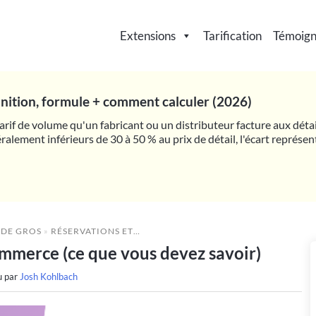
Extensions
Tarification
Témoig
finition, formule + comment calculer (2026)
 tarif de volume qu'un fabricant ou un distributeur facture aux déta
ralement inférieurs de 30 à 50 % au prix de détail, l'écart représe
 DE GROS
»
RÉSERVATIONS ET RENDEZ-VOUS WOOCOMMERCE (CE QUE VOUS DEVEZ SAVOIR)
merce (ce que vous devez savoir)
u par
Josh Kohlbach