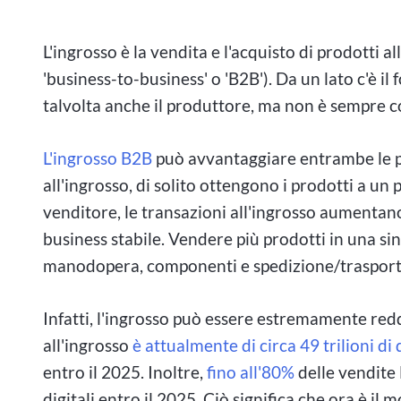
L'ingrosso è la vendita e l'acquisto di prodotti 
'business-to-business' o 'B2B'). Da un lato c'è il 
talvolta anche il produttore, ma non è sempre co
L'ingrosso B2B
può avvantaggiare entrambe le pa
all'ingrosso, di solito ottengono i prodotti a un 
venditore, le transazioni all'ingrosso aumentano
business stabile. Vendere più prodotti in una sin
manodopera, componenti e spedizione/trasport
Infatti, l'ingrosso può essere estremamente reddi
all'ingrosso
è attualmente di circa 49 trilioni di 
entro il 2025. Inoltre,
fino all'80%
delle vendite
digitali entro il 2025. Ciò significa che ora è i