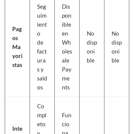
Seg
Dis
uim
pon
ient
ible
Pag
o
en
No
No
os
de
Wh
disp
disp
Ma
fact
oles
oni
oni
yori
ura
ale
ble
ble
stas
s y
Pay
sald
me
os
nts
Co
mpl
Fun
eto
cio
Inte
y
na