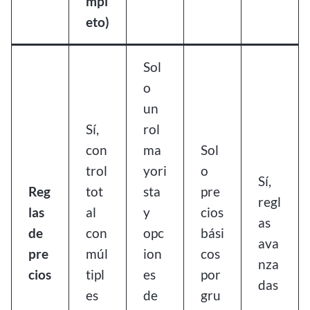
mpl
eto)
Sol
o
un
Sí,
rol
con
ma
Sol
trol
yori
o
Sí,
Reg
tot
sta
pre
regl
las
al
y
cios
as
de
con
opc
bási
ava
pre
múl
ion
cos
nza
cios
tipl
es
por
das
es
de
gru