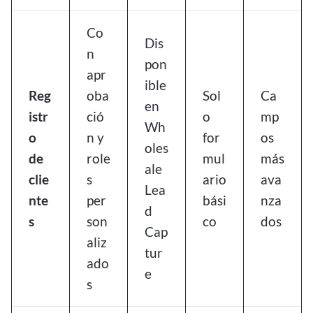
Co
Dis
n
pon
apr
ible
Reg
oba
Sol
Ca
en
istr
ció
o
mp
Wh
o
n y
for
os
oles
de
role
mul
más
ale
clie
s
ario
ava
Lea
nte
per
bási
nza
d
s
son
co
dos
Cap
aliz
tur
ado
e
s