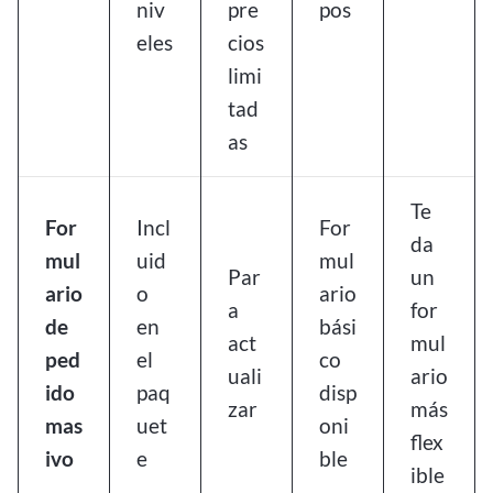
niv
pre
pos
eles
cios
limi
tad
as
Te
For
Incl
For
da
mul
uid
mul
Par
un
ario
o
ario
a
for
de
en
bási
act
mul
ped
el
co
uali
ario
ido
paq
disp
zar
más
mas
uet
oni
flex
ivo
e
ble
ible