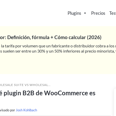
Plugins
Precios
Tes
or: Definición, fórmula + Cómo calcular (2026)
s la tarifa por volumen que un fabricante o distribuidor cobra a lo
 suelen ser entre un 30% y un 50% inferiores al precio minorista, 
 SUITE VS WHOLESALEX: ¿QUÉ PLUGIN B2B DE WOOCOMMERCE ES MEJOR?
ué plugin B2B de WooCommerce es
visado por
Josh Kohlbach