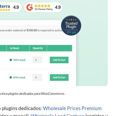
e cinco plugins dedicados para WooCommerce.
 plugins dedicados:
Wholesale Prices Premium
dos a granel),
Wholesale Lead Capture
(registro y