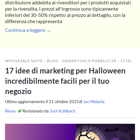
distributore addebita ai rivenditori per i prodotti acquistati
per la rivendita. I prezzi all'ingrosso sono tipicamente
inferiori del 30-50% rispetto al prezzo al dettaglio, con la
differenza che rappresenta
Continua a leggere →
WHOLESALE SUITE
»
BLOG
»
MARKETING E PUBBLICITÀ
»
17 IDEE DI MARKETING PER HALLOWEEN INCREDIBILMENTE FACILI PER IL TUO NEGOZIO
17 idee di marketing per Halloween
incredibilmente facili per il tuo
negozio
Ultimo aggiornamento il
21 ottobre 2025
di
Jan Melanie
Reyes
Revisionato da
Josh Kohlbach