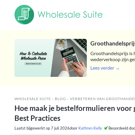
Groothandelsprijs
Groothandelsprijs is 
wederverkoop zijn ge
Lees verder →
WHOLESALE SUITE
»
BLOG
»
VERBETEREN VAN GROOTHANDE
Hoe maak je bestelformulieren voor 
Best Practices
Laatst bijgewerkt op
7 juli 2026
door
Kathren Kelly
Beoordeeld do