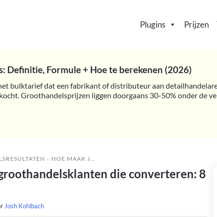
Plugins
Prijzen
: Definitie, Formule + Hoe te berekenen (2026)
het bulktarief dat een fabrikant of distributeur aan detailhandela
kocht. Groothandelsprijzen liggen doorgaans 30-50% onder de verk
LSRESULTATEN
»
HOE MAAK JE BESTELFORMULIEREN VOOR GROOTHANDELSKLANTEN DIE CONVERTEREN: 8 BEST PRACTICES
groothandelsklanten die converteren: 8
or
Josh Kohlbach