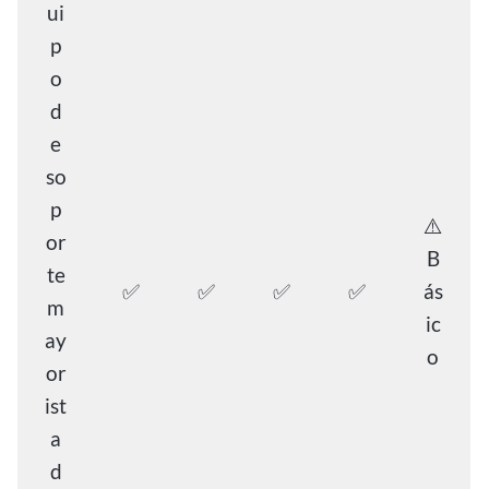
ui
p
o
d
e
so
p
⚠️
or
B
te
✅
✅
✅
✅
ás
m
ic
ay
o
or
ist
a
d