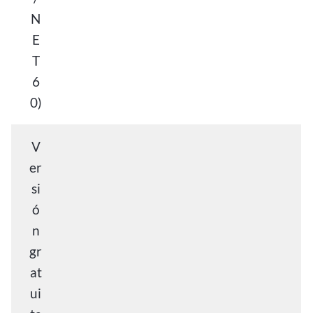
N
E
T
6
0)
V
er
si
ó
n
gr
at
ui