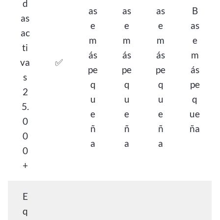
d
as
as
as
B
as
e
e
e
as
ac
m
m
m
e
ti
ás
ás
ás
m
va
✅
pe
pe
pe
ás
s
q
q
q
pe
2
u
u
u
q
5.
e
e
e
ue
0
ñ
ñ
ñ
ña
0
a
a
a
0
+
E
q