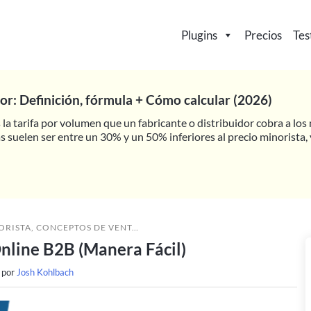
Plugins
Precios
Tes
or: Definición, fórmula + Cómo calcular (2026)
s la tarifa por volumen que un fabricante o distribuidor cobra a lo
 suelen ser entre un 30% y un 50% inferiores al precio minorista, 
ORISTA
,
CONCEPTOS DE VENTA AL POR MAYOR
»
CÓMO CREAR UN SIS
nline B2B (Manera Fácil)
 por
Josh Kohlbach